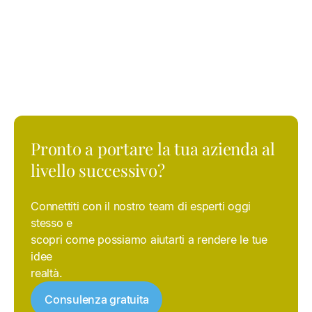
Meta, LinkedIn e TikTok
, con o senza integrazione con
i CRM aziendali, ottimizzando ogni investimento per
garantire
risultati misurabili e sostenibili
.
Pronto
a
portare
la
tua
azienda
al
livello
successivo?
Connettiti con il nostro team di esperti oggi
stesso e
scopri come possiamo aiutarti a rendere le tue
idee
realtà.
Consulenza gratuita