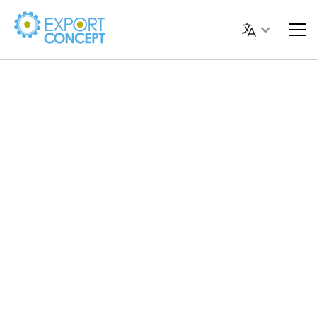
Laura
Dessì
Digital strategist
PPC Specialist e Digital Strategist con oltre 10 anni di
esperienza
. Aiuta aziende e professionisti a investire in
modo efficace nella pubblicità online, sviluppando
strategie digitali su misura
per generare contatti,
aumentare le vendite e far crescere la visibilità del
brand. Gestisce campagne sponsorizzate su
Google,