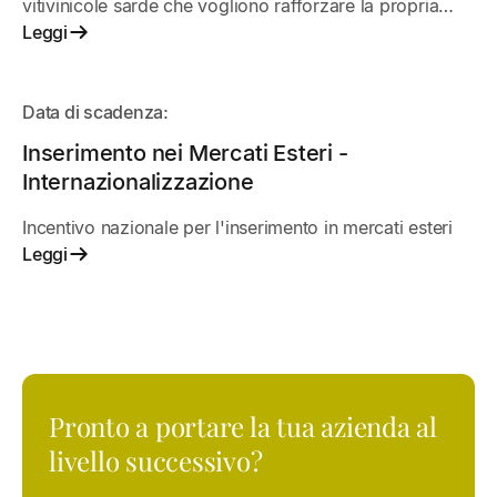
vitivinicole sarde che vogliono rafforzare la propria
presenza nei mercati extra-UE. Il bando sostiene
Leggi
progetti di promozione internazionale, fiere, attività
commerciali e iniziative per valorizzare i vini sardi
APERTO
all’estero.
Data di scadenza:
Inserimento nei Mercati Esteri -
Internazionalizzazione
Incentivo nazionale per l'inserimento in mercati esteri
Leggi
Pronto a portare la tua azienda al
livello successivo?