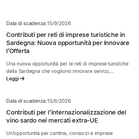
APERTO
Data di scadenza:
15/9/2026
Contributi per reti di imprese turistiche in
Sardegna: Nuova opportunità per Innovare
l’Offerta
Una nuova opportunità per le reti di imprese turistiche
della Sardegna che vogliono innovare servizi,
organizzazione e presenza sul mercato. L’iniziativa
Leggi
sostiene progetti condivisi tra imprese per migliorare
competitività, digitalizzazione e qualità dell’esperienza
APERTO
turistica.
Data di scadenza:
15/6/2026
Contributi per l’internazionalizzazione del
vino sardo nei mercati extra-UE
Un’opportunità per cantine, consorzi e imprese