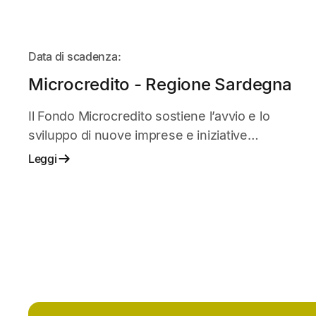
IN
Data di scadenza:
ARRIVO
Microcredito - Regione Sardegna
Il Fondo Microcredito sostiene l’avvio e lo
sviluppo di nuove imprese e iniziative
imprenditoriali in fase di start-up.
Leggi