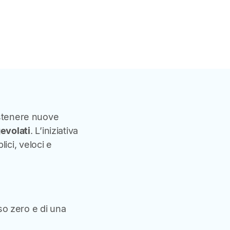
stenere nuove
evolati
. L’iniziativa
ici, veloci e
so zero e di una