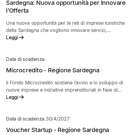
Sardegna: Nuova opportunità per Innovare
l’Offerta
Una nuova opportunità per le reti di imprese turistiche
della Sardegna che vogliono innovare servizi,
organizzazione e presenza sul mercato. L’iniziativa
Leggi
sostiene progetti condivisi tra imprese per migliorare
competitività, digitalizzazione e qualità dell’esperienza
IN
turistica.
Data di scadenza:
ARRIVO
Microcredito - Regione Sardegna
Il Fondo Microcredito sostiene l’avvio e lo sviluppo di
nuove imprese e iniziative imprenditoriali in fase di
start-up.
Leggi
APERTO
Data di scadenza:
30/4/2027
Voucher Startup - Regione Sardegna